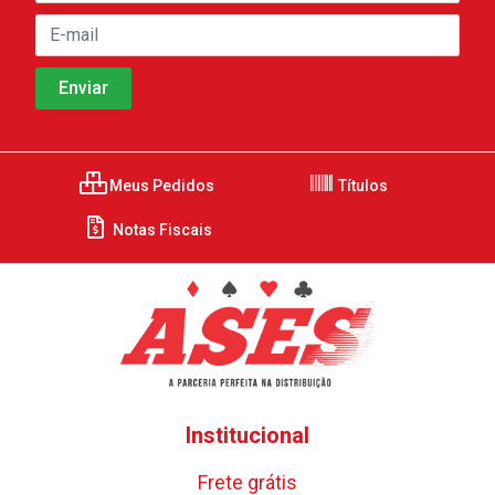
Meus Pedidos
Títulos
Notas Fiscais
Institucional
Frete grátis