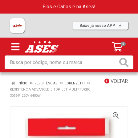
Fios e Cabos é na Ases!
Baixe já nosso APP
0
VOLTAR
INÍCIO
RESISTÊNCIAS
LORENZETTI
RESISTENCIA ADVANCED E TOP JET MULT/TURBO
3055-P 220V 6400W