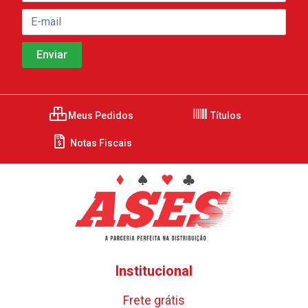
Meus Pedidos
Títulos
Notas Fiscais
Institucional
Frete grátis