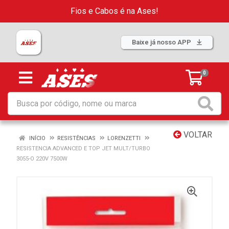
Fios e Cabos é na Ases!
Baixe já nosso APP
0
VOLTAR
INÍCIO
RESISTÊNCIAS
LORENZETTI
RESISTENCIA ADVANCED E TOP JET MULT/TURBO
3055-O 220V 7500W