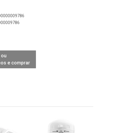
900000009786
0000009786
 ou
ços e comprar