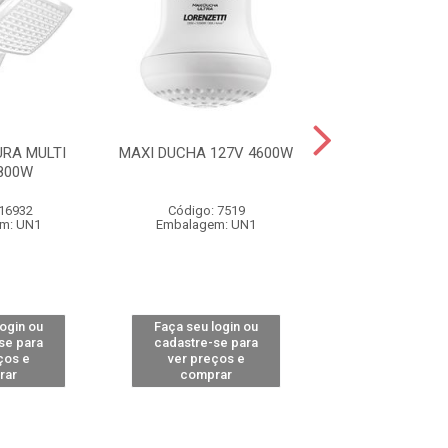
RA MULTI
MAXI DUCHA 127V 4600W
MAXI DUCHA 22
800W
 16932
Código: 7519
Código: 79
m: UN1
Embalagem: UN1
Embalagem:
login ou
Faça seu login ou
Faça seu log
se para
cadastre-se para
cadastre-se 
ços e
ver preços e
ver preços
rar
comprar
comprar