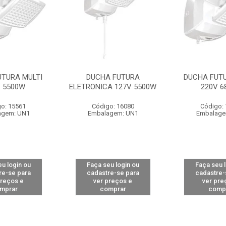
UTURA MULTI
DUCHA FUTURA
DUCHA FUTU
V 5500W
ELETRONICA 127V 5500W
220V 6
o: 15561
Código: 16080
Código:
agem: UN1
Embalagem: UN1
Embalage
u login ou
Faça seu login ou
Faça seu 
re-se para
cadastre-se para
cadastre-
preços e
ver preços e
ver pre
mprar
comprar
comp