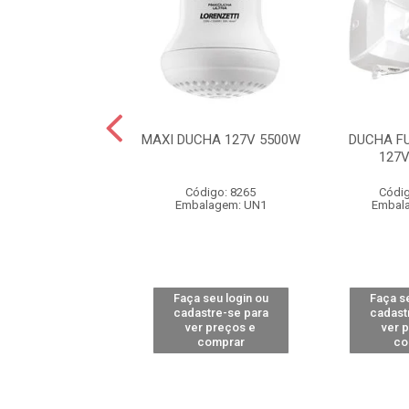
CHA 220V 4600W
MAXI DUCHA 127V 5500W
DUCHA F
127
ódigo: 7956
Código: 8265
Códig
alagem: UN1
Embalagem: UN1
Embal
 seu login ou
Faça seu login ou
Faça se
astre-se para
cadastre-se para
cadast
er preços e
ver preços e
ver 
comprar
comprar
co