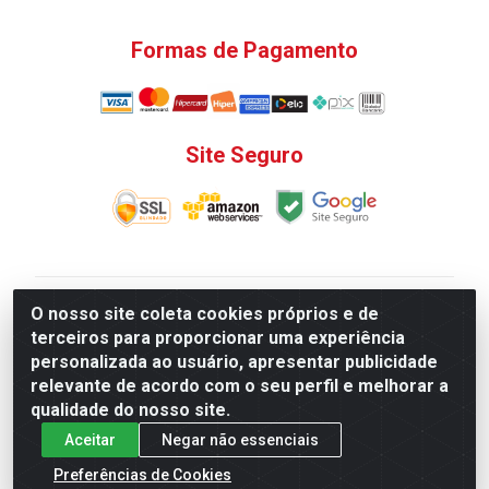
Formas de Pagamento
Site Seguro
V. C. Ferragens LTDA - Rua do Matoso, 132 - Praça da
O nosso site coleta cookies próprios e de
Bandeira, Rio de Janeiro/ RJ - CEP 20.270-135 - CNPJ
terceiros para proporcionar uma experiência
12.324.723/0001-25
personalizada ao usuário, apresentar publicidade
Todas as regras de promoções, descontos, preços e
relevante de acordo com o seu perfil e melhorar a
prazos de pagamento e entrega expostos aqui são
qualidade do nosso site.
válidos apenas para compras via internet. Preços e
Aceitar
Negar não essenciais
estoque sujeito a alterações sem aviso prévio.
Preferências de Cookies