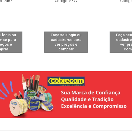
o: 7467
Código: 8577
Código
 login ou
Faça seu login ou
Faça seu
e-se para
cadastre-se para
cadastre
reços e
ver preços e
ver pr
prar
comprar
com