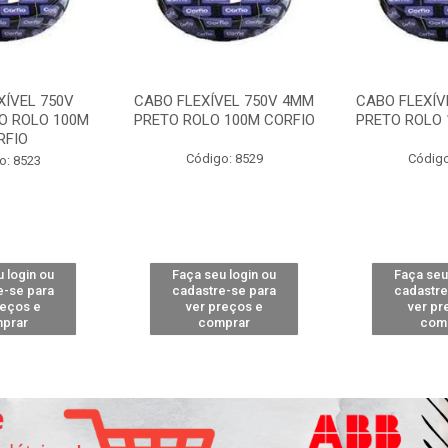
XÍVEL 750V
CABO FLEXÍVEL 750V 4MM
CABO FLEXÍV
O ROLO 100M
PRETO ROLO 100M CORFIO
PRETO ROLO 
RFIO
Código: 8529
Código
o: 8523
 login ou
Faça seu login ou
Faça seu
e-se para
cadastre-se para
cadastre
reços e
ver preços e
ver pr
prar
comprar
com