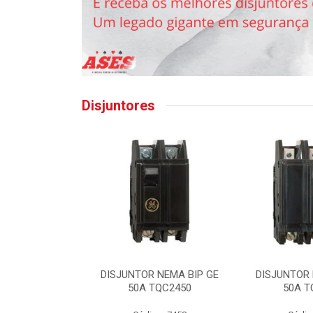
Disjuntores
IN TRI GE 32A
DISJUNTOR NEMA BIP GE
DISJUNTOR 
SLC32
50A TQC2450
50A T