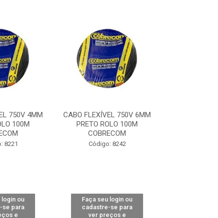
EL 750V 4MM
CABO FLEXÍVEL 750V 6MM
CABO PARA
OLO 100M
PRETO ROLO 100M
2,5MM ROLO 
ECOM
COBRECOM
COBR
: 8221
Código: 8242
Código:
 login ou
Faça seu login ou
Faça seu 
-se para
cadastre-se para
cadastre
eços e
ver preços e
ver pr