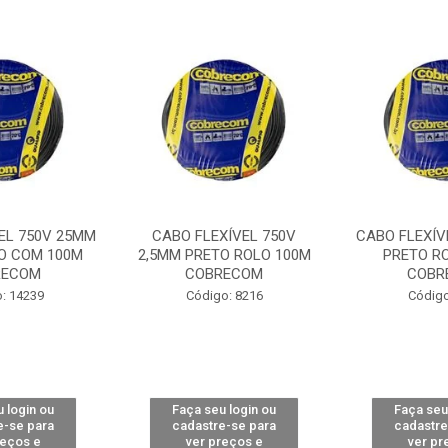
EL 750V 25MM
CABO FLEXÍVEL 750V
CABO FLEXÍV
O COM 100M
2,5MM PRETO ROLO 100M
PRETO R
RECOM
COBRECOM
COBR
: 14239
Código: 8216
Código
 login ou
Faça seu login ou
Faça seu
e-se para
cadastre-se para
cadastre
reços e
ver preços e
ver pr