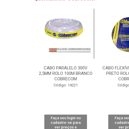
VEL 750V 6MM
CABO PARALELO 300V
CABO FLEXÍV
ROLO 100M
2,5MM ROLO 100M BRANCO
PRETO ROL
RECOM
COBRECOM
COB
o: 8242
Código: 14221
Código
u login ou
Faça seu login ou
Faça seu
e-se para
cadastre-se para
cadastr
reços e
ver preços e
ver p