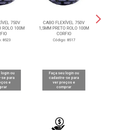
ÍVEL 750V
CABO FLEXÍVEL 750V
CABO FLEXÍVE
O ROLO 100M
1,5MM PRETO ROLO 100M
PRETO RO
FIO
CORFIO
COBR
: 8523
Código: 8517
Código
 login ou
Faça seu login ou
Faça seu 
-se para
cadastre-se para
cadastre
eços e
ver preços e
ver pr
prar
comprar
comp