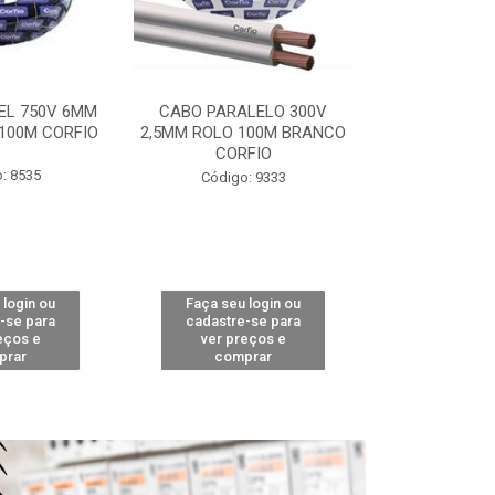
EL 750V 6MM
CABO PARALELO 300V
CABO PP 1KV
100M CORFIO
2,5MM ROLO 100M BRANCO
PT CORFIO
CORFIO
MET
: 8535
Código: 9333
Código:
 login ou
Faça seu login ou
Faça seu 
-se para
cadastre-se para
cadastre
eços e
ver preços e
ver pr
prar
comprar
comp