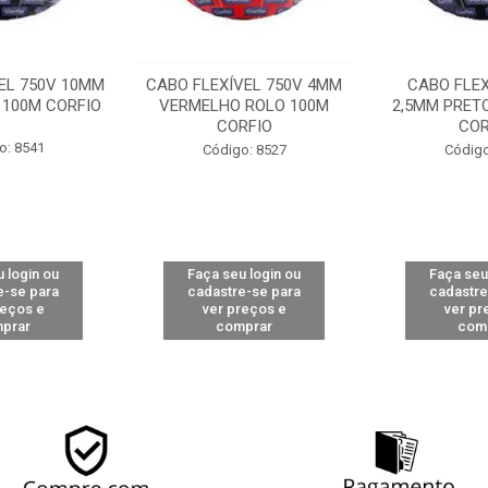
EL 750V 10MM
CABO FLEXÍVEL 750V 4MM
CABO FLEX
 100M CORFIO
VERMELHO ROLO 100M
2,5MM PRET
CORFIO
COR
o: 8541
Código: 8527
Código
 login ou
Faça seu login ou
Faça seu
e-se para
cadastre-se para
cadastre
reços e
ver preços e
ver pr
prar
comprar
com