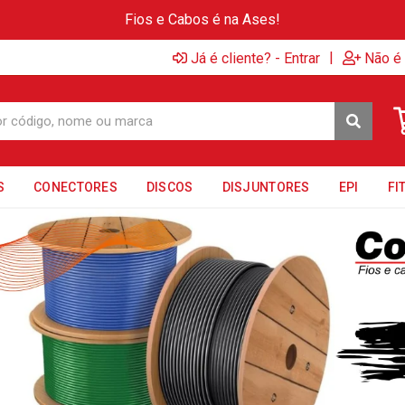
Fios e Cabos é na Ases!
|
Já é cliente? - Entrar
Não é 
S
CONECTORES
DISCOS
DISJUNTORES
EPI
FI