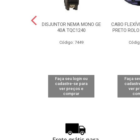
OL.SCOTCH
DISJUNTOR NEMA MONO GE
CABO FLEXÍV
0M (33+)
40A TQC1240
PRETO ROLO
go: 119
Código: 7449
Códig
u login ou
Faça seu login ou
Faça seu
e-se para
cadastre-se para
cadastr
reços e
ver preços e
ver p
mprar
comprar
com