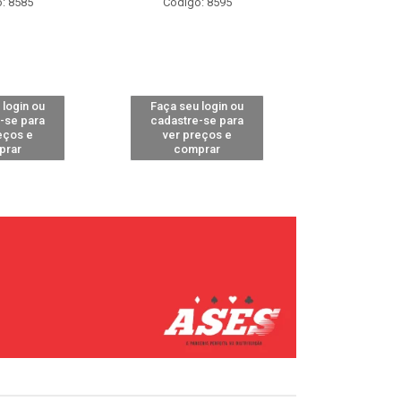
: 8585
Código: 8595
Código
 login ou
Faça seu login ou
Faça seu 
-se para
cadastre-se para
cadastre
eços e
ver preços e
ver pr
prar
comprar
comp