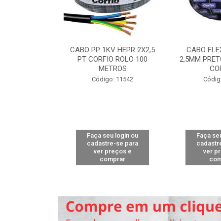
ALELO 300V
CABO PP 1KV HEPR 2X2,5
CABO FLE
 100M BRANCO
PT CORFIO ROLO 100
2,5MM PRET
RFIO
METROS
CO
o: 9333
Código: 11542
Códig
u login ou
Faça seu login ou
Faça seu
e-se para
cadastre-se para
cadastr
reços e
ver preços e
ver p
mprar
comprar
com