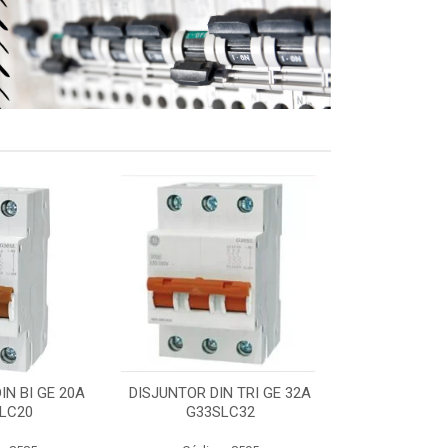
IN BI GE 20A
DISJUNTOR DIN TRI GE 32A
DISJUNTOR N
LC20
G33SLC32
50A TQ