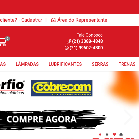
|
cliente? - Cadastrar
Área do Representante
Fale Conosco
0
(21) 3088-4848
(21) 99602-4800
TAS
LÂMPADAS
LUBRIFICANTES
SERRAS
TRENAS