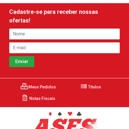
Cadastre-se para receber nossas
ofertas!
Meus Pedidos
Títulos
Notas Fiscais