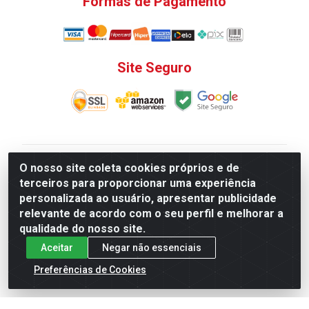
Formas de Pagamento
Site Seguro
V. C. Ferragens LTDA - Rua do Matoso, 132 - Praça da
O nosso site coleta cookies próprios e de
Bandeira, Rio de Janeiro/ RJ - CEP 20.270-135 - CNPJ
terceiros para proporcionar uma experiência
12.324.723/0001-25
personalizada ao usuário, apresentar publicidade
Todas as regras de promoções, descontos, preços e
relevante de acordo com o seu perfil e melhorar a
prazos de pagamento e entrega expostos aqui são
qualidade do nosso site.
válidos apenas para compras via internet. Preços e
Aceitar
Negar não essenciais
estoque sujeito a alterações sem aviso prévio.
Preferências de Cookies