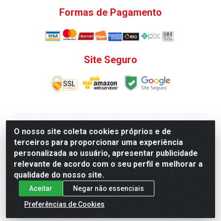
Formas de Pagamento
Site Seguro
V. C. Ferragens LTDA - Rua do Matoso, 132 - Praça da
O nosso site coleta cookies próprios e de
Bandeira, Rio de Janeiro/ RJ - CEP 20.270-135 - CNPJ
terceiros para proporcionar uma experiência
12.324.723/0001-25
personalizada ao usuário, apresentar publicidade
Todas as regras de promoções, descontos, preços e
relevante de acordo com o seu perfil e melhorar a
prazos de pagamento e entrega expostos aqui são
qualidade do nosso site.
válidos apenas para compras via internet. Preços e
Aceitar
Negar não essenciais
estoque sujeito a alterações sem aviso prévio.
Preferências de Cookies