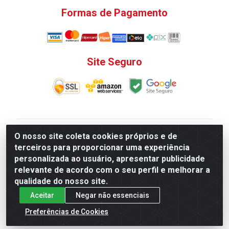
Formas de Pagamento
Site Seguro
V. C. Ferragens LTDA - Rua do Matoso, 132 - Praça da
O nosso site coleta cookies próprios e de
Bandeira, Rio de Janeiro/ RJ - CEP 20.270-135 - CNPJ
terceiros para proporcionar uma experiência
12.324.723/0001-25
personalizada ao usuário, apresentar publicidade
Todas as regras de promoções, descontos, preços e
relevante de acordo com o seu perfil e melhorar a
prazos de pagamento e entrega expostos aqui são
qualidade do nosso site.
válidos apenas para compras via internet. Preços e
Aceitar
Negar não essenciais
estoque sujeito a alterações sem aviso prévio.
Preferências de Cookies