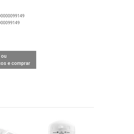
900000099149
0000099149
 ou
ços e comprar