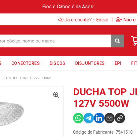
Fios e Cabos é na Ases!
|
Já é cliente? - Entrar
Não é 
S
CONECTORES
DISCOS
DISJUNTORES
EPI
FI
 JET MULTI TURBO 127V 5500W
DUCHA TOP J
127V 5500W
Código do Fabricante: 7541510