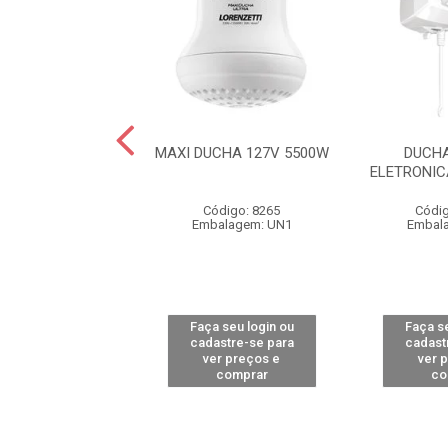
CHA 220V 4600W
MAXI DUCHA 127V 5500W
DUCHA
ELETRONIC
ódigo: 7956
Código: 8265
Códig
alagem: UN1
Embalagem: UN1
Embal
 seu login ou
Faça seu login ou
Faça se
astre-se para
cadastre-se para
cadast
er preços e
ver preços e
ver 
comprar
comprar
co