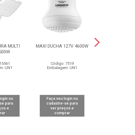
RA MULTI
MAXI DUCHA 127V 4600W
MAXI DUCHA 22
500W
 15561
Código: 7519
Código: 79
m: UN1
Embalagem: UN1
Embalagem:
login ou
Faça seu login ou
Faça seu log
se para
cadastre-se para
cadastre-se 
ços e
ver preços e
ver preços
rar
comprar
comprar