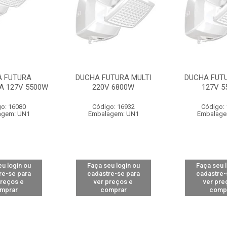
 FUTURA
DUCHA FUTURA MULTI
DUCHA FUTU
A 127V 5500W
220V 6800W
127V 5
o: 16080
Código: 16932
Código:
agem: UN1
Embalagem: UN1
Embalage
u login ou
Faça seu login ou
Faça seu 
re-se para
cadastre-se para
cadastre-
preços e
ver preços e
ver pre
mprar
comprar
comp