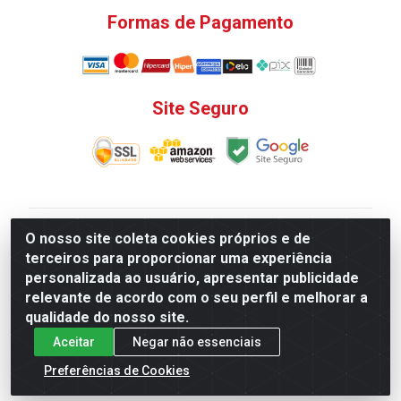
Formas de Pagamento
Site Seguro
V. C. Ferragens LTDA - Rua do Matoso, 132 - Praça da
O nosso site coleta cookies próprios e de
Bandeira, Rio de Janeiro/ RJ - CEP 20.270-135 - CNPJ
terceiros para proporcionar uma experiência
12.324.723/0001-25
personalizada ao usuário, apresentar publicidade
Todas as regras de promoções, descontos, preços e
relevante de acordo com o seu perfil e melhorar a
prazos de pagamento e entrega expostos aqui são
qualidade do nosso site.
válidos apenas para compras via internet. Preços e
Aceitar
Negar não essenciais
estoque sujeito a alterações sem aviso prévio.
Preferências de Cookies