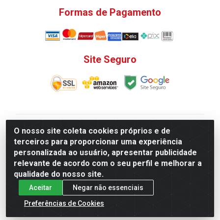
Formas de Pagamento
Site Seguro
V. C. Ferragens LTDA - Rua do Matoso, 132 - Praça da
O nosso site coleta cookies próprios e de
Bandeira, Rio de Janeiro/ RJ - CEP 20.270-135 - CNPJ
terceiros para proporcionar uma experiência
12.324.723/0001-25
personalizada ao usuário, apresentar publicidade
Todas as regras de promoções, descontos, preços e
relevante de acordo com o seu perfil e melhorar a
prazos de pagamento e entrega expostos aqui são
qualidade do nosso site.
válidos apenas para compras via internet. Preços e
Aceitar
Negar não essenciais
estoque sujeito a alterações sem aviso prévio.
Preferências de Cookies