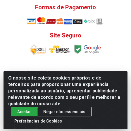
Formas de Pagamento
Site Seguro
V. C. Ferragens LTDA - Rua do Matoso, 132 - Praça da
O nosso site coleta cookies próprios e de
Bandeira, Rio de Janeiro/ RJ - CEP 20.270-135 - CNPJ
terceiros para proporcionar uma experiência
12.324.723/0001-25
personalizada ao usuário, apresentar publicidade
Todas as regras de promoções, descontos, preços e
relevante de acordo com o seu perfil e melhorar a
prazos de pagamento e entrega expostos aqui são
qualidade do nosso site.
válidos apenas para compras via internet. Preços e
Aceitar
Negar não essenciais
estoque sujeito a alterações sem aviso prévio.
Preferências de Cookies