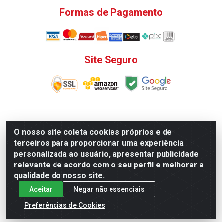
Formas de Pagamento
Site Seguro
V. C. Ferragens LTDA - Rua do Matoso, 132 - Praça da
O nosso site coleta cookies próprios e de
Bandeira, Rio de Janeiro/ RJ - CEP 20.270-135 - CNPJ
terceiros para proporcionar uma experiência
12.324.723/0001-25
personalizada ao usuário, apresentar publicidade
Todas as regras de promoções, descontos, preços e
relevante de acordo com o seu perfil e melhorar a
prazos de pagamento e entrega expostos aqui são
qualidade do nosso site.
válidos apenas para compras via internet. Preços e
Aceitar
Negar não essenciais
estoque sujeito a alterações sem aviso prévio.
Preferências de Cookies