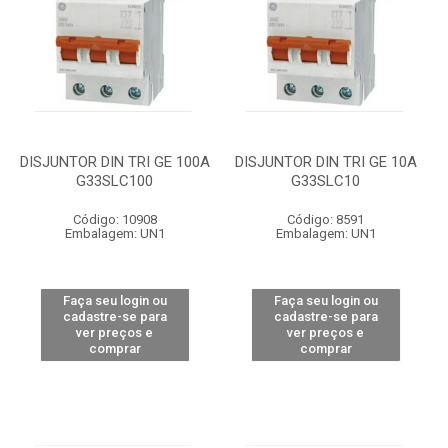
DISJUNTOR DIN TRI GE 100A
DISJUNTOR DIN TRI GE 10A
G33SLC100
G33SLC10
Código: 10908
Código: 8591
Embalagem: UN1
Embalagem: UN1
Faça seu login ou
Faça seu login ou
cadastre-se para
cadastre-se para
ver preços e
ver preços e
comprar
comprar