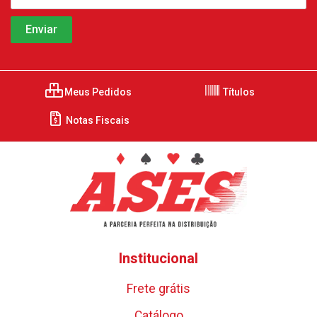
Meus Pedidos
Títulos
Notas Fiscais
Institucional
Frete grátis
Catálogo