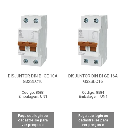
DISJUNTOR DIN BI GE 10A
DISJUNTOR DIN BI GE 16A
G32SLC10
G32SLC16
Código: 8583
Código: 8584
Embalagem: UN1
Embalagem: UN1
Faça seu login ou
Faça seu login ou
cadastre-se para
cadastre-se para
ver preços e
ver preços e