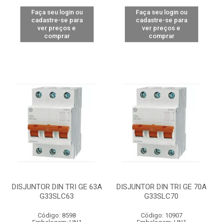
Faça seu login ou
Faça seu login ou
cadastre-se para
cadastre-se para
ver preços e
ver preços e
comprar
comprar
DISJUNTOR DIN TRI GE 63A
DISJUNTOR DIN TRI GE 70A
G33SLC63
G33SLC70
Código: 8598
Código: 10907