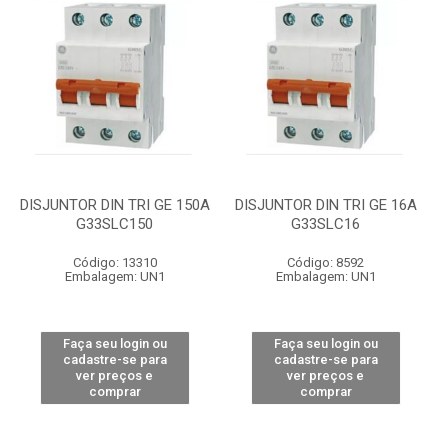
DISJUNTOR DIN TRI GE 150A
DISJUNTOR DIN TRI GE 16A
G33SLC150
G33SLC16
Código: 13310
Código: 8592
Embalagem: UN1
Embalagem: UN1
Faça seu login ou
Faça seu login ou
cadastre-se para
cadastre-se para
ver preços e
ver preços e
comprar
comprar