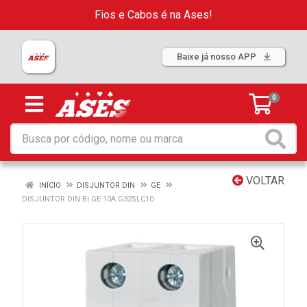
Fios e Cabos é na Ases!
Baixe já nosso APP
0
VOLTAR
INÍCIO
DISJUNTOR DIN
GE
DISJUNTOR DIN BI GE 10A G32SLC10