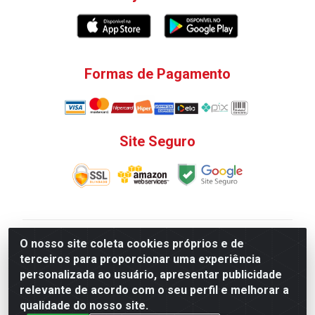
Formas de Pagamento
Site Seguro
V. C. Ferragens LTDA - Rua do Matoso, 132 - Praça da
O nosso site coleta cookies próprios e de
Bandeira, Rio de Janeiro/ RJ - CEP 20.270-135 - CNPJ
terceiros para proporcionar uma experiência
12.324.723/0001-25
personalizada ao usuário, apresentar publicidade
Todas as regras de promoções, descontos, preços e
relevante de acordo com o seu perfil e melhorar a
prazos de pagamento e entrega expostos aqui são
qualidade do nosso site.