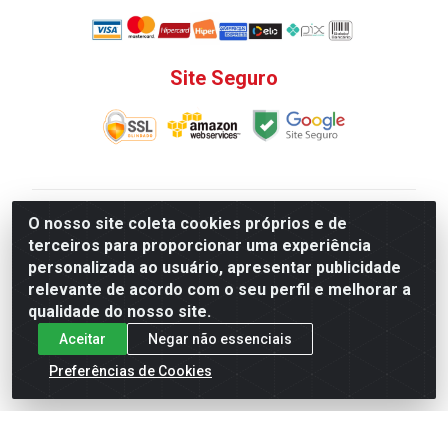
Site Seguro
V. C. Ferragens LTDA - Rua do Matoso, 132 - Praça da
O nosso site coleta cookies próprios e de
Bandeira, Rio de Janeiro/ RJ - CEP 20.270-135 - CNPJ
terceiros para proporcionar uma experiência
12.324.723/0001-25
personalizada ao usuário, apresentar publicidade
Todas as regras de promoções, descontos, preços e
relevante de acordo com o seu perfil e melhorar a
prazos de pagamento e entrega expostos aqui são
qualidade do nosso site.
válidos apenas para compras via internet. Preços e
Aceitar
Negar não essenciais
estoque sujeito a alterações sem aviso prévio.
Preferências de Cookies