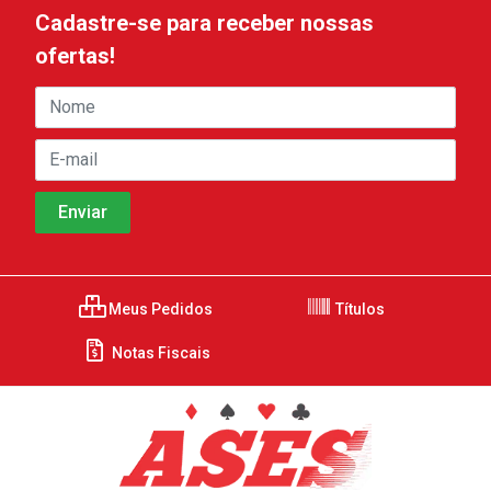
Cadastre-se para receber nossas
ofertas!
Meus Pedidos
Títulos
Notas Fiscais