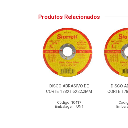
Produtos Relacionados
 ABRASIVO DE
DISCO ABRASIVO DE
DISCO A
178X1,6X22,2MM
CORTE 178X1,6X22,2MM
CORTE 17
digo: 10417
Código: 10417
Códig
alagem: UN1
Embalagem: UN1
Embal