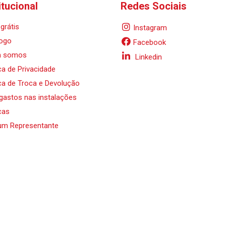
itucional
Redes Sociais
grátis
Instagram
ogo
Facebook
 somos
Linkedin
ica de Privacidade
ica de Troca e Devolução
 gastos nas instalações
cas
um Representante