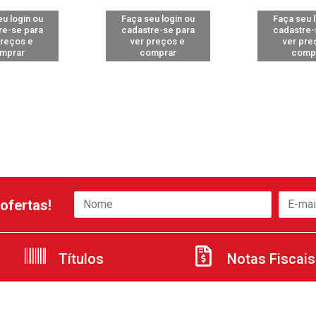
u login ou
Faça seu login ou
Faça seu 
re-se para
cadastre-se para
cadastre-
preços e
ver preços e
ver pre
mprar
comprar
comp
ofertas!
Títulos
Notas Fiscais