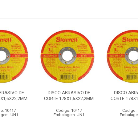
BRASIVO DE
DISCO ABRASIVO DE
DISCO ABR
8X1,6X22,2MM
CORTE 178X1,6X22,2MM
CORTE 178X1
o: 10417
Código: 10417
Código:
agem: UN1
Embalagem: UN1
Embalage