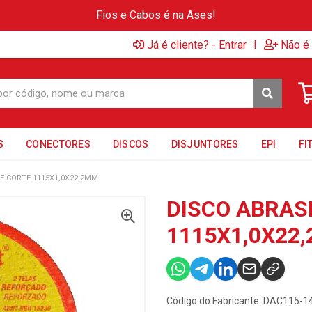
Fios e Cabos é na Ases!
|
Já é cliente? - Entrar
Não é 
S
CONECTORES
DISCOS
DISJUNTORES
EPI
FI
E CORTE 1115X1,0X22,2MM
DISCO ABRAS
1115X1,0X22
Código do Fabricante: DAC115-1