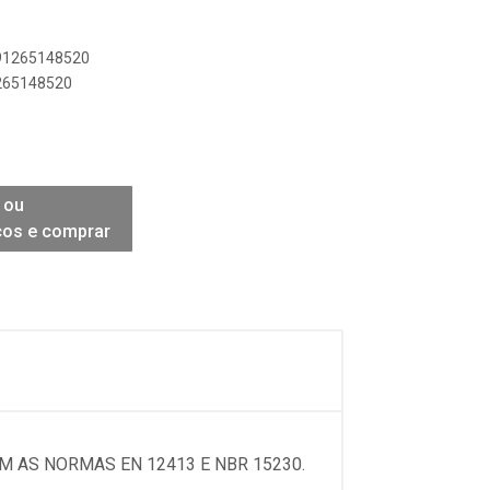
891265148520
1265148520
 ou
ços e comprar
 AS NORMAS EN 12413 E NBR 15230.