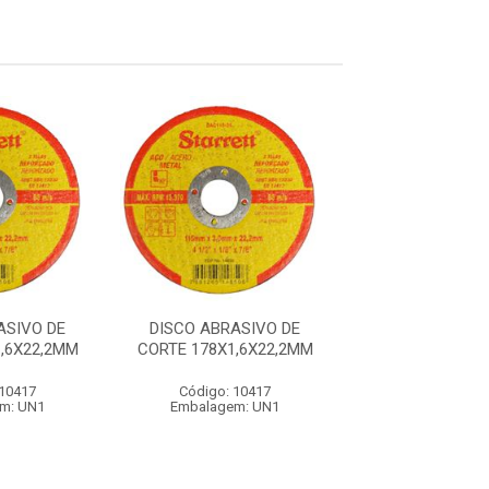
ASIVO DE
DISCO ABRASIVO DE
DISCO ABRAS
,6X22,2MM
CORTE 178X1,6X22,2MM
CORTE 178X1,6
 10417
Código: 10417
Código: 10
m: UN1
Embalagem: UN1
Embalagem: