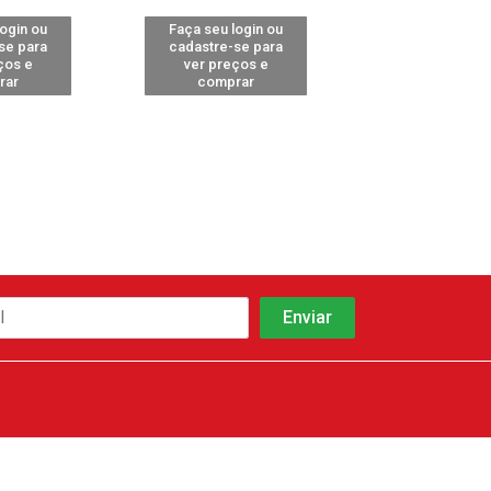
login ou
Faça seu login ou
Faça seu log
se para
cadastre-se para
cadastre-se 
ços e
ver preços e
ver preços
rar
comprar
comprar