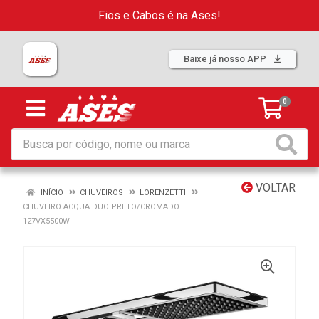
Fios e Cabos é na Ases!
Baixe já nosso APP
0
VOLTAR
INÍCIO
CHUVEIROS
LORENZETTI
CHUVEIRO ACQUA DUO PRETO/CROMADO
127VX5500W