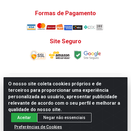
Formas de Pagamento
Site Seguro
V. C. Ferragens LTDA - Rua do Matoso, 132 - Praça da
O nosso site coleta cookies próprios e de
Bandeira, Rio de Janeiro/ RJ - CEP 20.270-135 - CNPJ
terceiros para proporcionar uma experiência
12.324.723/0001-25
personalizada ao usuário, apresentar publicidade
Todas as regras de promoções, descontos, preços e
relevante de acordo com o seu perfil e melhorar a
prazos de pagamento e entrega expostos aqui são
qualidade do nosso site.
válidos apenas para compras via internet. Preços e
Aceitar
Negar não essenciais
estoque sujeito a alterações sem aviso prévio.
Preferências de Cookies