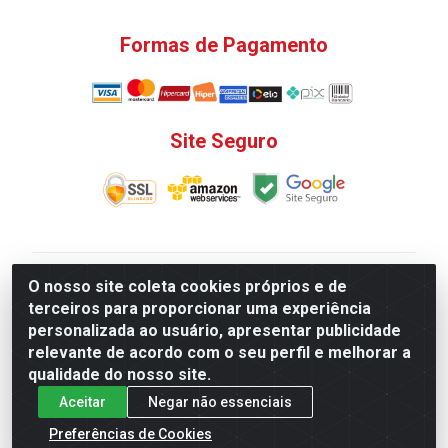
Formas de Pagamento
Site Seguro
V. C. Ferragens LTDA - Rua do Matoso, 132 - Praça da
O nosso site coleta cookies próprios e de
Bandeira, Rio de Janeiro/ RJ - CEP 20.270-135 - CNPJ
terceiros para proporcionar uma experiência
12.324.723/0001-25
personalizada ao usuário, apresentar publicidade
Todas as regras de promoções, descontos, preços e
relevante de acordo com o seu perfil e melhorar a
prazos de pagamento e entrega expostos aqui são
qualidade do nosso site.
válidos apenas para compras via internet. Preços e
Aceitar
Negar não essenciais
estoque sujeito a alterações sem aviso prévio.
Preferências de Cookies