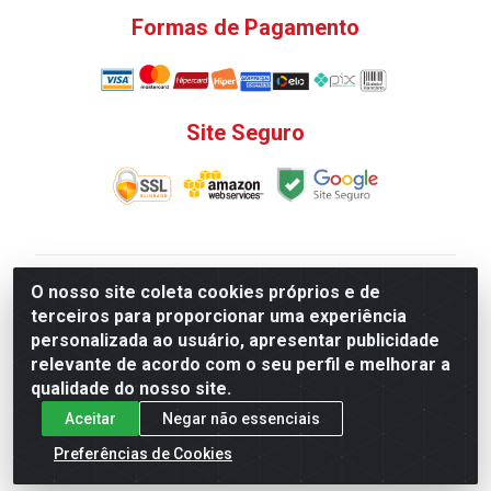
Formas de Pagamento
Site Seguro
V. C. Ferragens LTDA - Rua do Matoso, 132 - Praça da
O nosso site coleta cookies próprios e de
Bandeira, Rio de Janeiro/ RJ - CEP 20.270-135 - CNPJ
terceiros para proporcionar uma experiência
12.324.723/0001-25
personalizada ao usuário, apresentar publicidade
Todas as regras de promoções, descontos, preços e
relevante de acordo com o seu perfil e melhorar a
prazos de pagamento e entrega expostos aqui são
qualidade do nosso site.
válidos apenas para compras via internet. Preços e
Aceitar
Negar não essenciais
estoque sujeito a alterações sem aviso prévio.
Preferências de Cookies