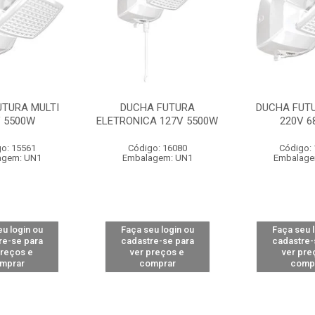
UTURA MULTI
DUCHA FUTURA
DUCHA FUTU
V 5500W
ELETRONICA 127V 5500W
220V 6
o: 15561
Código: 16080
Código:
agem: UN1
Embalagem: UN1
Embalage
u login ou
Faça seu login ou
Faça seu 
re-se para
cadastre-se para
cadastre-
preços e
ver preços e
ver pre
mprar
comprar
comp