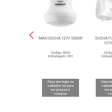
CHA 220V 4600W
MAXI DUCHA 127V 5500W
DUCHA F
127
ódigo: 7956
Código: 8265
Códig
alagem: UN1
Embalagem: UN1
Embal
 seu login ou
Faça seu login ou
Faça se
astre-se para
cadastre-se para
cadast
er preços e
ver preços e
ver 
comprar
comprar
co