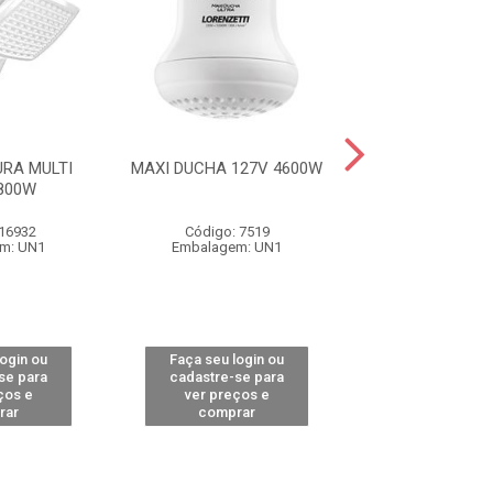
RA MULTI
MAXI DUCHA 127V 4600W
MAXI DUCHA 22
800W
 16932
Código: 7519
Código: 79
m: UN1
Embalagem: UN1
Embalagem:
login ou
Faça seu login ou
Faça seu log
se para
cadastre-se para
cadastre-se 
ços e
ver preços e
ver preços
rar
comprar
comprar