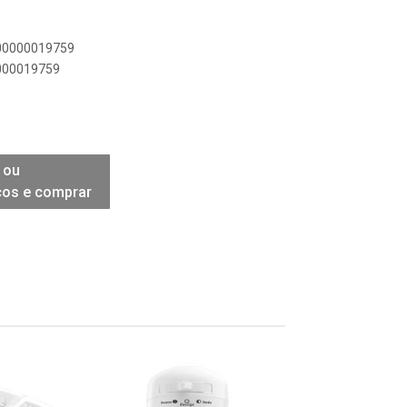
900000019759
0000019759
 ou
ços e comprar