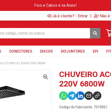
Fios e Cabos é na Ases!
|
Já é cliente? - Entrar
Não é 
S
CONECTORES
DISCOS
DISJUNTORES
EPI
FI
ACQ STORM ULT BLACK 220V 6800W
CHUVEIRO AC
220V 6800W
Código do Fabricante: 7510061