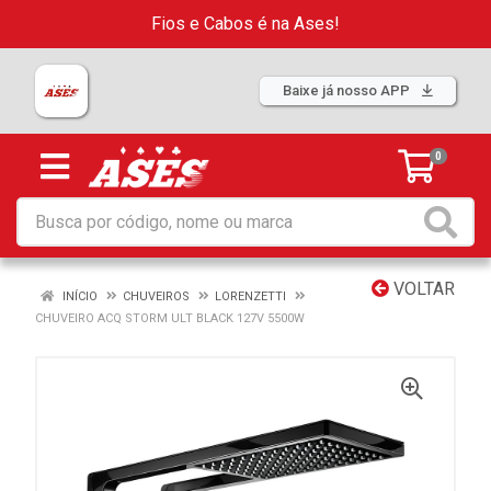
Fios e Cabos é na Ases!
Baixe já nosso APP
0
VOLTAR
INÍCIO
CHUVEIROS
LORENZETTI
CHUVEIRO ACQ STORM ULT BLACK 127V 5500W