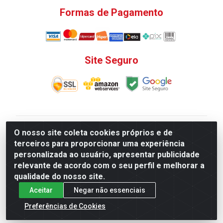
Formas de Pagamento
Site Seguro
V. C. Ferragens LTDA - Rua do Matoso, 132 - Praça da
O nosso site coleta cookies próprios e de
Bandeira, Rio de Janeiro/ RJ - CEP 20.270-135 - CNPJ
terceiros para proporcionar uma experiência
12.324.723/0001-25
personalizada ao usuário, apresentar publicidade
Todas as regras de promoções, descontos, preços e
relevante de acordo com o seu perfil e melhorar a
prazos de pagamento e entrega expostos aqui são
qualidade do nosso site.
válidos apenas para compras via internet. Preços e
Aceitar
Negar não essenciais
estoque sujeito a alterações sem aviso prévio.
Preferências de Cookies