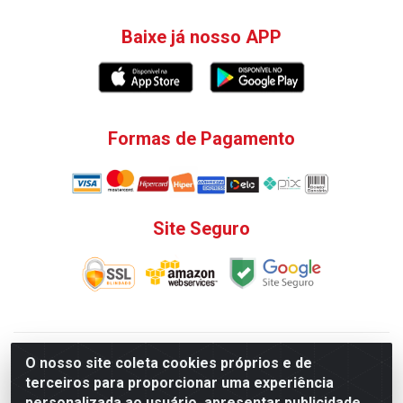
Baixe já nosso APP
Formas de Pagamento
Site Seguro
V. C. Ferragens LTDA - Rua do Matoso, 132 - Praça da
O nosso site coleta cookies próprios e de
Bandeira, Rio de Janeiro/ RJ - CEP 20.270-135 - CNPJ
terceiros para proporcionar uma experiência
12.324.723/0001-25
personalizada ao usuário, apresentar publicidade