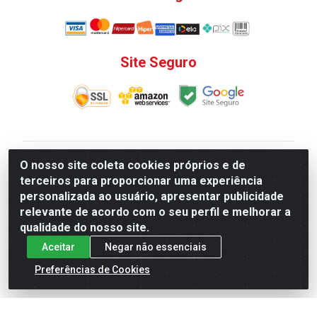
Site Seguro
V. C. Ferragens LTDA - Rua do Matoso, 132 - Praça da
O nosso site coleta cookies próprios e de
Bandeira, Rio de Janeiro/ RJ - CEP 20.270-135 - CNPJ
terceiros para proporcionar uma experiência
12.324.723/0001-25
personalizada ao usuário, apresentar publicidade
Todas as regras de promoções, descontos, preços e
relevante de acordo com o seu perfil e melhorar a
prazos de pagamento e entrega expostos aqui são
qualidade do nosso site.
válidos apenas para compras via internet. Preços e
Aceitar
Negar não essenciais
estoque sujeito a alterações sem aviso prévio.
Preferências de Cookies