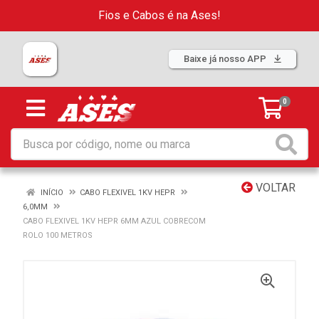
Fios e Cabos é na Ases!
Baixe já nosso APP
0
VOLTAR
INÍCIO
CABO FLEXIVEL 1KV HEPR
6,0MM
CABO FLEXIVEL 1KV HEPR 6MM AZUL COBRECOM
ROLO 100 METROS