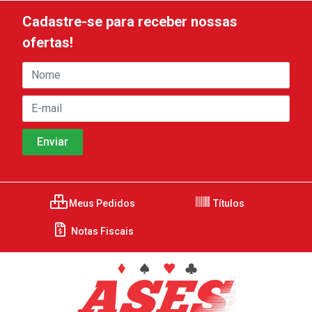
Cadastre-se para receber nossas
ofertas!
Meus Pedidos
Títulos
Notas Fiscais