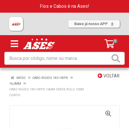
Fios e Cabos é na Ases!
Baixe já nosso APP
0
VOLTAR
INÍCIO
CABO RIGIDO 1KV HEPR
16,0MM
CABO RIGIDO 1KV HEPR 16MM VERDE ROLO 100M
CORFIO