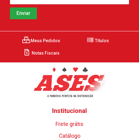
Meus Pedidos
Títulos
Notas Fiscais
Institucional
Frete grátis
Catálogo