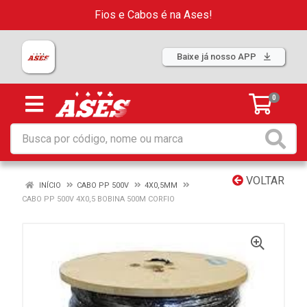
Fios e Cabos é na Ases!
Baixe já nosso APP
0
VOLTAR
INÍCIO
CABO PP 500V
4X0,5MM
CABO PP 500V 4X0,5 BOBINA 500M CORFIO