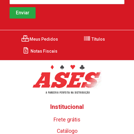
Meus Pedidos
Títulos
Notas Fiscais
Institucional
Frete grátis
Catálogo