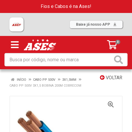
Fios e Cabos é na Ases!
Baixe já nosso APP
0
VOLTAR
INÍCIO
CABO PP 500V
3X1,5MM
CABO PP 500V 3X1,5 BOBINA 200M COBRECOM