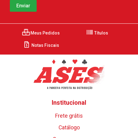
Meus Pedidos
Títulos
Notas Fiscais
Institucional
Frete grátis
Catálogo