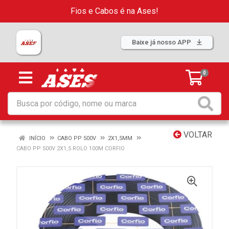
Fios e Cabos é na Ases!
Baixe já nosso APP
0
VOLTAR
INÍCIO
CABO PP 500V
2X1,5MM
CABO PP 500V 2X1,5 ROLO 100M CORFIO