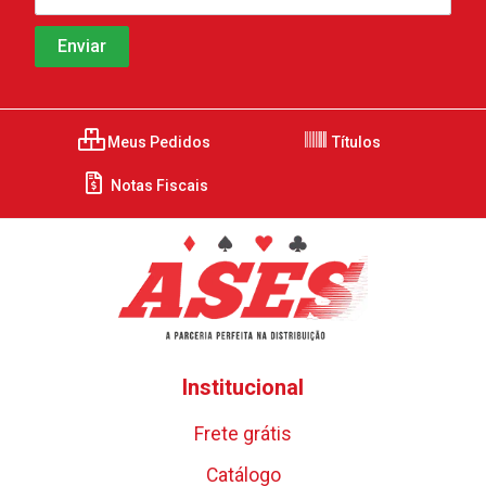
Meus Pedidos
Títulos
Notas Fiscais
Institucional
Frete grátis
Catálogo