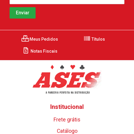
Meus Pedidos
Títulos
Notas Fiscais
Institucional
Frete grátis
Catálogo