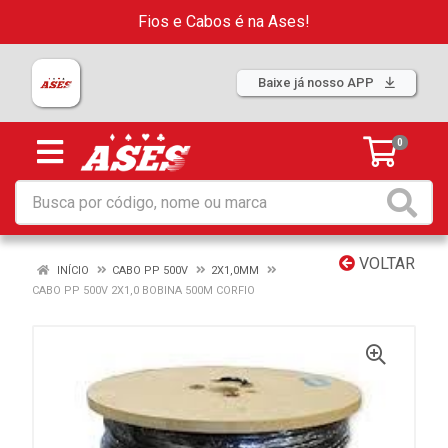
Fios e Cabos é na Ases!
Baixe já nosso APP
0
VOLTAR
INÍCIO
CABO PP 500V
2X1,0MM
CABO PP 500V 2X1,0 BOBINA 500M CORFIO