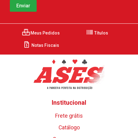
Meus Pedidos
Títulos
Notas Fiscais
Institucional
Frete grátis
Catálogo