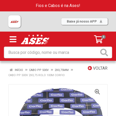
Fios e Cabos é na Ases!
Baixe já nosso APP
0
VOLTAR
INÍCIO
CABO PP 500V
2X0,75MM
CABO PP 500V 2X0,75 ROLO 100M CORFIO