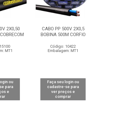
0V 2X0,50
CABO PP 500V 2X0,5
CABO PP 500V
 COBRECOM
BOBINA 500M CORFIO
BOBINA 500M C
 15100
Código: 10422
Código: 15
m: MT1
Embalagem: MT1
Embalagem:
login ou
Faça seu login ou
Faça seu log
se para
cadastre-se para
cadastre-se 
ços e
ver preços e
ver preços
rar
comprar
comprar