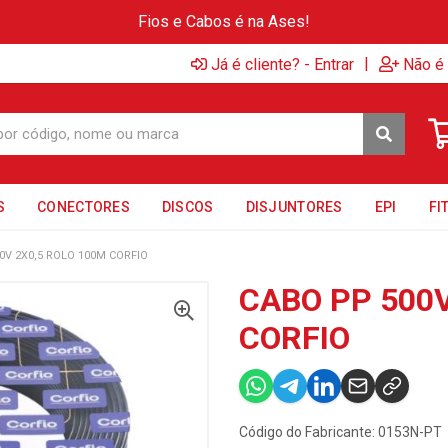
Fios e Cabos é na Ases!
|
Já é cliente? - Entrar
Não é 
S
CONECTORES
DISCOS
DISJUNTORES
EPI
FI
0V 2X0,5 ROLO 100M CORFIO
CABO PP 500V
CORFIO
Código do Fabricante: 0153N-PT