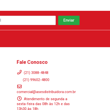
Fale Conosco
(21) 3088-4848
(21) 99602-4800
comercial@asesdistribuidora.com.br
Atendimento de segunda a
sexta-feira das 08h às 12h e das
13h30 às 18h