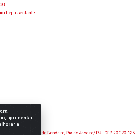
cas
um Representante
para
io, apresentar
elhorar a
do Matoso, 132 - Praça da Bandeira, Rio de Janeiro/ RJ - CEP 20.270-1