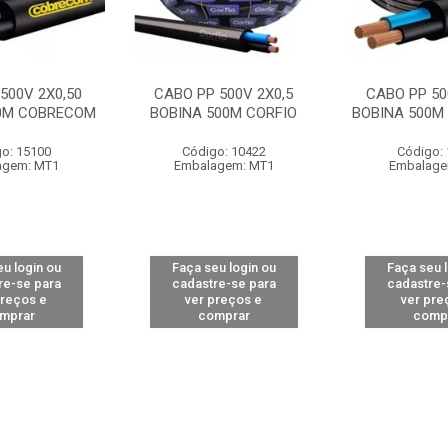
500V 2X0,50
CABO PP 500V 2X0,5
CABO PP 50
00M COBRECOM
BOBINA 500M CORFIO
BOBINA 500M
o: 15100
Código: 10422
Código:
agem: MT1
Embalagem: MT1
Embalage
u login ou
Faça seu login ou
Faça seu 
re-se para
cadastre-se para
cadastre-
preços e
ver preços e
ver pre
mprar
comprar
comp