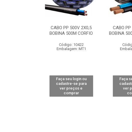
P 500V 2X0,50
CABO PP 500V 2X0,5
CABO PP 
 500M COBRECOM
BOBINA 500M CORFIO
BOBINA 5
digo: 15100
Código: 10422
Códig
alagem: MT1
Embalagem: MT1
Embal
 seu login ou
Faça seu login ou
Faça se
astre-se para
cadastre-se para
cadast
er preços e
ver preços e
ver 
comprar
comprar
co