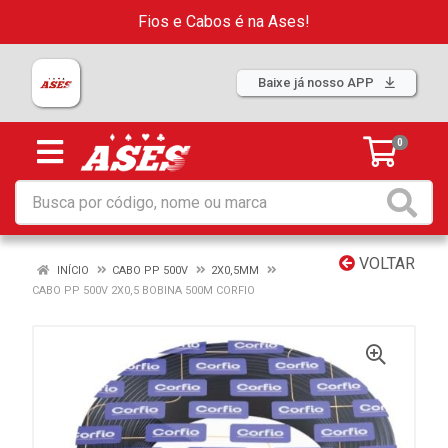
Fios e Cabos é na Ases!
Baixe já nosso APP
0
VOLTAR
INÍCIO
CABO PP 500V
2X0,5MM
CABO PP 500V 2X0,5 BOBINA 500M CORFIO