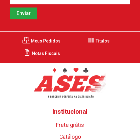
Meus Pedidos
Títulos
Notas Fiscais
Institucional
Frete grátis
Catálogo