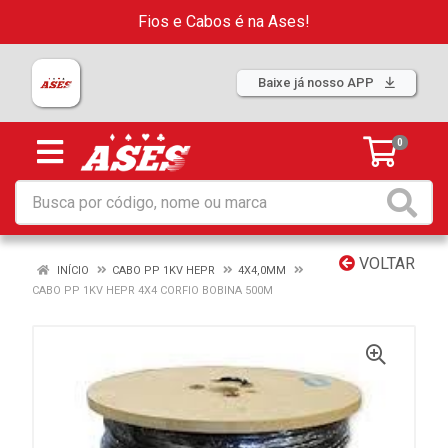
Fios e Cabos é na Ases!
Baixe já nosso APP
0
VOLTAR
INÍCIO
CABO PP 1KV HEPR
4X4,0MM
CABO PP 1KV HEPR 4X4 CORFIO BOBINA 500M