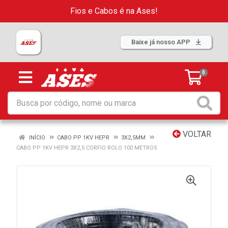
Fios e Cabos é na Ases!
Baixe já nosso APP
0
VOLTAR
INÍCIO
CABO PP 1KV HEPR
3X2,5MM
CABO PP 1KV HEPR 3X2,5 CORFIO ROLO 100 METROS