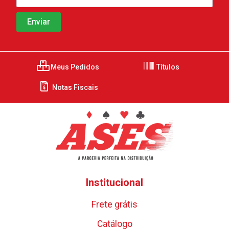
Meus Pedidos
Títulos
Notas Fiscais
Institucional
Frete grátis
Catálogo