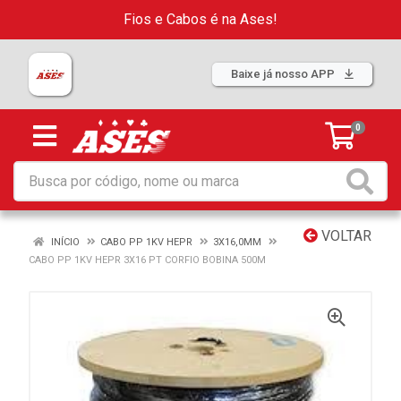
Fios e Cabos é na Ases!
Baixe já nosso APP
0
VOLTAR
INÍCIO
CABO PP 1KV HEPR
3X16,0MM
CABO PP 1KV HEPR 3X16 PT CORFIO BOBINA 500M