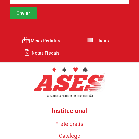
Meus Pedidos
Títulos
Notas Fiscais
Institucional
Frete grátis
Catálogo