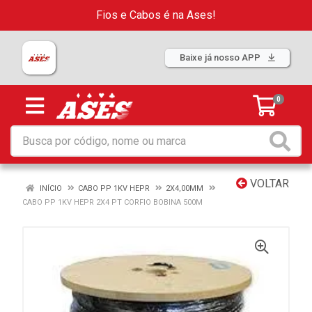
Fios e Cabos é na Ases!
Baixe já nosso APP
0
VOLTAR
INÍCIO
CABO PP 1KV HEPR
2X4,00MM
CABO PP 1KV HEPR 2X4 PT CORFIO BOBINA 500M