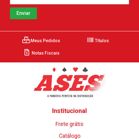
Meus Pedidos
Títulos
Notas Fiscais
Institucional
Frete grátis
Catálogo