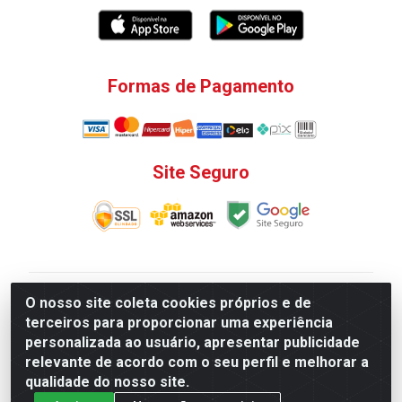
Formas de Pagamento
Site Seguro
V. C. Ferragens LTDA - Rua do Matoso, 132 - Praça da
O nosso site coleta cookies próprios e de
Bandeira, Rio de Janeiro/ RJ - CEP 20.270-135 - CNPJ
terceiros para proporcionar uma experiência
12.324.723/0001-25
personalizada ao usuário, apresentar publicidade
Todas as regras de promoções, descontos, preços e
relevante de acordo com o seu perfil e melhorar a
prazos de pagamento e entrega expostos aqui são
qualidade do nosso site.
válidos apenas para compras via internet. Preços e