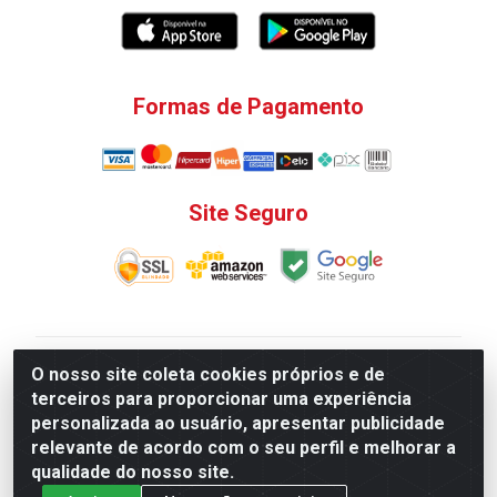
Formas de Pagamento
Site Seguro
V. C. Ferragens LTDA - Rua do Matoso, 132 - Praça da
O nosso site coleta cookies próprios e de
Bandeira, Rio de Janeiro/ RJ - CEP 20.270-135 - CNPJ
terceiros para proporcionar uma experiência
12.324.723/0001-25
personalizada ao usuário, apresentar publicidade
Todas as regras de promoções, descontos, preços e
relevante de acordo com o seu perfil e melhorar a
prazos de pagamento e entrega expostos aqui são
qualidade do nosso site.
válidos apenas para compras via internet. Preços e