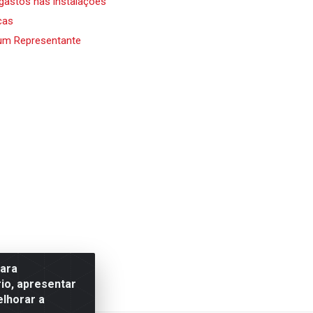
 gastos nas instalações
cas
um Representante
para
io, apresentar
elhorar a