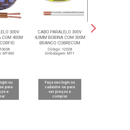
ELO 300V
CABO PARALELO 300V
CABO PARALEL
A COM 400M
4,0MM BOBINA COM 300M
4,0MM MARROM
CORFIO
BRANCO COBRECOM
300M COBR
 10658
Código: 12028
Código: 14
: MT400
Embalagem: MT1
Embalagem:
login ou
Faça seu login ou
Faça seu log
se para
cadastre-se para
cadastre-se 
ços e
ver preços e
ver preços
rar
comprar
comprar