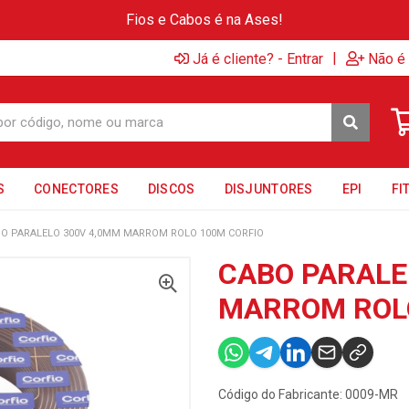
Fios e Cabos é na Ases!
|
Já é cliente? - Entrar
Não é 
S
CONECTORES
DISCOS
DISJUNTORES
EPI
FI
O PARALELO 300V 4,0MM MARROM ROLO 100M CORFIO
CABO PARALE
MARROM ROLO
Código do Fabricante: 0009-MR