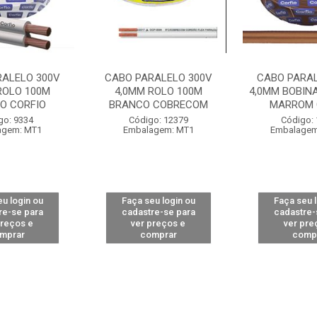
RALELO 300V
CABO PARALELO 300V
CABO PARAL
ROLO 100M
4,0MM ROLO 100M
4,0MM BOBIN
O CORFIO
BRANCO COBRECOM
MARROM 
go: 9334
Código: 12379
Código:
agem: MT1
Embalagem: MT1
Embalagem
u login ou
Faça seu login ou
Faça seu 
re-se para
cadastre-se para
cadastre-
preços e
ver preços e
ver pre
mprar
comprar
comp