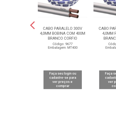
PARALELO 300V
CABO PARALELO 300V
CABO PA
MARROM BOBINA
4,0MM BOBINA COM 400M
4,0MM 
M COBRECOM
BRANCO CORFIO
BRANC
digo: 14341
Código: 9677
Códi
alagem: MT1
Embalagem: MT400
Embal
 seu login ou
Faça seu login ou
Faça se
astre-se para
cadastre-se para
cadast
er preços e
ver preços e
ver 
comprar
comprar
co