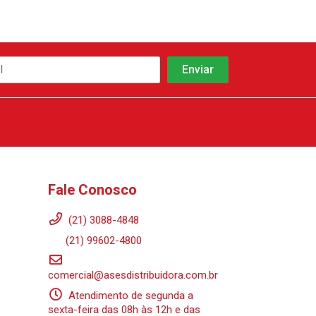
Fale Conosco
(21) 3088-4848
(21) 99602-4800
comercial@asesdistribuidora.com.br
Atendimento de segunda a
sexta-feira das 08h às 12h e das