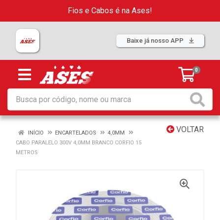
Fios e Cabos é na Ases!
Baixe já nosso APP
0
VOLTAR
INÍCIO
ENCARTELADOS
4,0MM
CABO PARALELO 300V 4,0MM BRANCO CORFIO 15
METROS