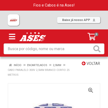
Fios e Cabos é na Ases!
Baixe já nosso APP
0
VOLTAR
INÍCIO
ENCARTELADOS
2,5MM
CABO PARALELO 300V 2,5MM BRANCO CORFIO 25
METROS