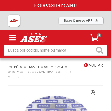
Fios e Cabos é na Ases!
Baixe já nosso APP
0
VOLTAR
INÍCIO
ENCARTELADOS
2,5MM
CABO PARALELO 300V 2,5MM BRANCO CORFIO 15
METROS