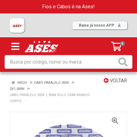
Fios e Cabos é na Ases!
Baixe já nosso APP
0
VOLTAR
INÍCIO
CABO PARALELO 300V
2X1,5MM
CABO PARALELO 300V 1,5MM ROLO 100M BRANCO
CORFIO