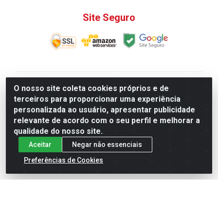
Site Seguro
V. C. Ferragens LTDA - Rua do Matoso, 132 - Praça da
O nosso site coleta cookies próprios e de
Bandeira, Rio de Janeiro/ RJ - CEP 20.270-135 - CNPJ
terceiros para proporcionar uma experiência
12.324.723/0001-25
personalizada ao usuário, apresentar publicidade
Todas as regras de promoções, descontos, preços e
relevante de acordo com o seu perfil e melhorar a
prazos de pagamento e entrega expostos aqui são
qualidade do nosso site.
válidos apenas para compras via internet. Preços e
Aceitar
Negar não essenciais
estoque sujeito a alterações sem aviso prévio.
Preferências de Cookies