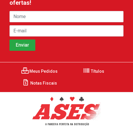
ofertas!
Meus Pedidos
Títulos
Notas Fiscais