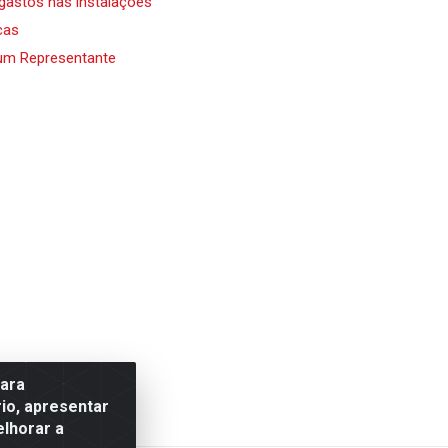
 gastos nas instalações
cas
um Representante
para
io, apresentar
elhorar a