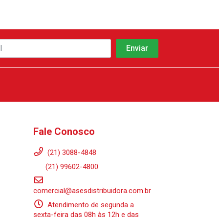
Fale Conosco
(21) 3088-4848
(21) 99602-4800
comercial@asesdistribuidora.com.br
Atendimento de segunda a
sexta-feira das 08h às 12h e das