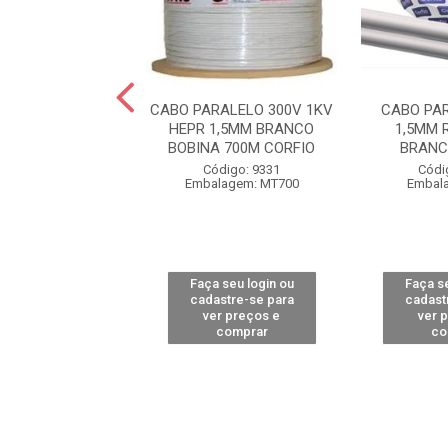
RALELO 300V 1KV
CABO PARALELO 300V 1KV
CABO PA
1,5MM BRANCO
HEPR 1,5MM BRANCO
1,5MM 
500M COBRECO...
BOBINA 700M CORFIO
BRANC
digo: 11398
Código: 9331
Códi
alagem: MT1
Embalagem: MT700
Embal
 seu login ou
Faça seu login ou
Faça se
astre-se para
cadastre-se para
cadast
er preços e
ver preços e
ver 
comprar
comprar
co