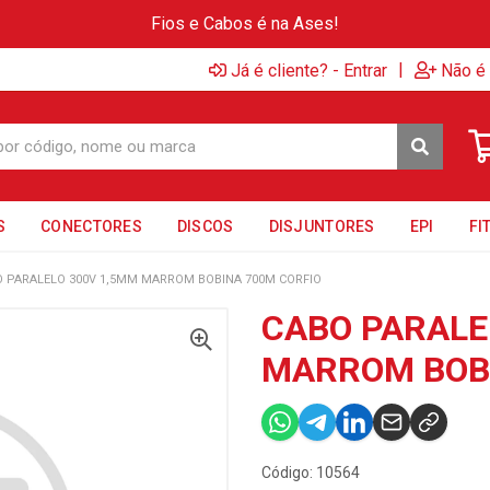
Fios e Cabos é na Ases!
|
Já é cliente? - Entrar
Não é 
S
CONECTORES
DISCOS
DISJUNTORES
EPI
FI
 PARALELO 300V 1,5MM MARROM BOBINA 700M CORFIO
CABO PARALE
MARROM BOBI
Código: 10564