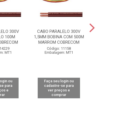
ELO 300V
CABO PARALELO 300V
CABO PARALELO 
LO 100M
1,5MM BOBINA COM 500M
HEPR 1,5MM 
OBRECOM
MARROM COBRECOM
BOBINA 500M CO
 14229
Código: 11158
Código: 11
m: MT1
Embalagem: MT1
Embalagem:
login ou
Faça seu login ou
Faça seu log
se para
cadastre-se para
cadastre-se 
ços e
ver preços e
ver preços
rar
comprar
comprar