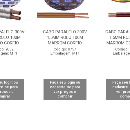
RALELO 300V
CABO PARALELO 300V
CABO PARAL
ROLO 100M
1,5MM ROLO 100M
1,5MM RO
O CORFIO
MARROM CORFIO
MARROM C
go: 9332
Código: 9757
Código:
agem: MT1
Embalagem: MT1
Embalage
u login ou
Faça seu login ou
Faça seu 
re-se para
cadastre-se para
cadastre-
preços e
ver preços e
ver pre
mprar
comprar
comp