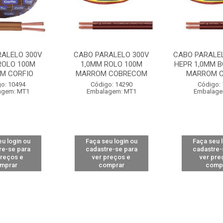
RALELO 300V
CABO PARALELO 300V
CABO PARALEL
ROLO 100M
1,0MM ROLO 100M
HEPR 1,0MM B
M CORFIO
MARROM COBRECOM
MARROM CO
o: 10494
Código: 14290
Código:
agem: MT1
Embalagem: MT1
Embalage
u login ou
Faça seu login ou
Faça seu 
re-se para
cadastre-se para
cadastre-
preços e
ver preços e
ver pre
mprar
comprar
comp