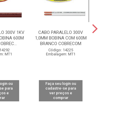
O 300V 1KV
CABO PARALELO 300V
CABO PARALEL
OBINA 600M
1,0MM BOBINA COM 600M
1,0MM ROLO
BREC...
BRANCO COBRECOM
BRANCO COB
 14292
Código: 14225
Código: 14
m: MT1
Embalagem: MT1
Embalagem:
login ou
Faça seu login ou
Faça seu log
se para
cadastre-se para
cadastre-se 
ços e
ver preços e
ver preços
rar
comprar
comprar