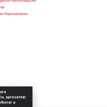
 gastos nas instalações
cas
um Representante
para
io, apresentar
elhorar a