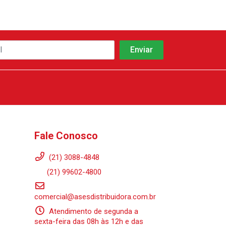
Fale Conosco
(21) 3088-4848
(21) 99602-4800
comercial@asesdistribuidora.com.br
Atendimento de segunda a
sexta-feira das 08h às 12h e das