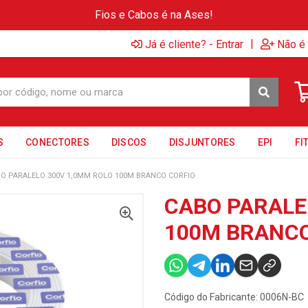
Fios e Cabos é na Ases!
|
Já é cliente? - Entrar
Não é 
S
CONECTORES
DISCOS
DISJUNTORES
EPI
FI
O PARALELO 300V 1,0MM ROLO 100M BRANCO CORFIO
CABO PARALE
100M BRANCO
Código do Fabricante: 0006N-BC