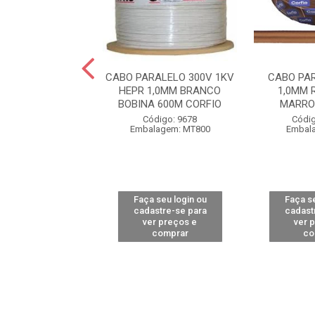
PARALELO 300V
CABO PARALELO 300V 1KV
CABO PA
M ROLO 100M
HEPR 1,0MM BRANCO
1,0MM 
CO COBRECOM
BOBINA 600M CORFIO
MARRO
digo: 14227
Código: 9678
Códig
alagem: MT1
Embalagem: MT800
Embal
 seu login ou
Faça seu login ou
Faça se
astre-se para
cadastre-se para
cadast
er preços e
ver preços e
ver 
comprar
comprar
co