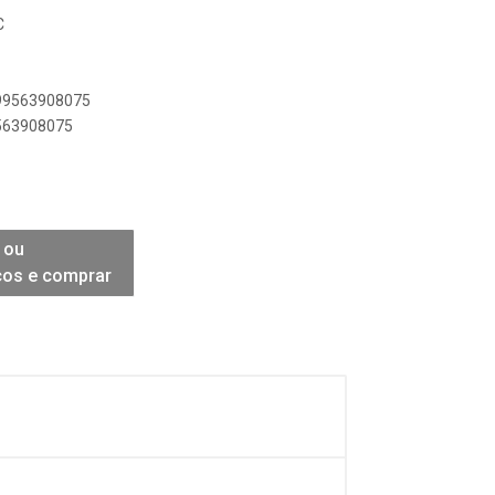
C
899563908075
9563908075
 ou
ços e comprar