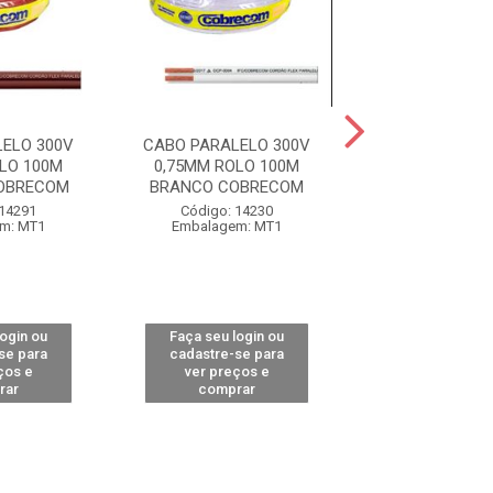
ELO 300V
CABO PARALELO 300V
CABO PARALEL
LO 100M
0,75MM ROLO 100M
0,75MM BOBINA 
OBRECOM
BRANCO COBRECOM
BRANCO COB
 14291
Código: 14230
Código: 14
m: MT1
Embalagem: MT1
Embalagem:
login ou
Faça seu login ou
Faça seu log
se para
cadastre-se para
cadastre-se 
ços e
ver preços e
ver preços
rar
comprar
comprar