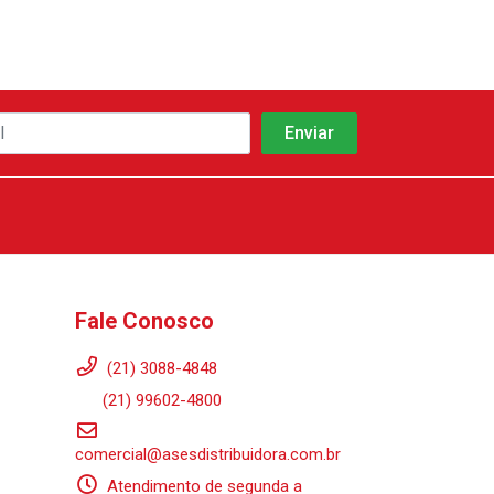
Fale Conosco
(21) 3088-4848
(21) 99602-4800
comercial@asesdistribuidora.com.br
Atendimento de segunda a