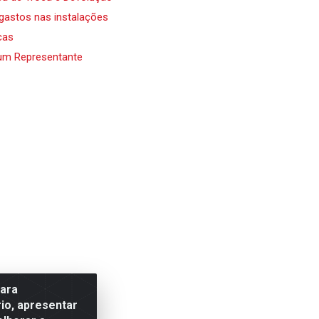
 gastos nas instalações
cas
um Representante
para
io, apresentar