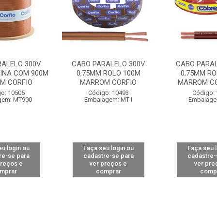
RALELO 300V
CABO PARALELO 300V
CABO PARAL
BINA COM 900M
0,75MM ROLO 100M
0,75MM RO
M CORFIO
MARROM CORFIO
MARROM C
o: 10505
Código: 10493
Código:
gem: MT900
Embalagem: MT1
Embalage
u login ou
Faça seu login ou
Faça seu 
re-se para
cadastre-se para
cadastre-
preços e
ver preços e
ver pre
mprar
comprar
comp