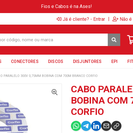
Fios e Cabos é na Ases!
|
Já é cliente? - Entrar
Não é 
S
CONECTORES
DISCOS
DISJUNTORES
EPI
FI
O PARALELO 300V 0,75MM BOBINA COM 700M BRANCO CORFIO
CABO PARALE
BOBINA COM 
CORFIO