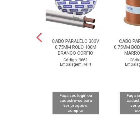
PARALELO 300V
CABO PARALELO 300V
CABO PA
BOBINA COM 800M
0,75MM ROLO 100M
0,75MM BO
CO COBRECOM
BRANCO CORFIO
MARRO
digo: 14236
Código: 9862
Códig
alagem: MT1
Embalagem: MT1
Embala
 seu login ou
Faça seu login ou
Faça se
astre-se para
cadastre-se para
cadast
er preços e
ver preços e
ver 
comprar
comprar
co