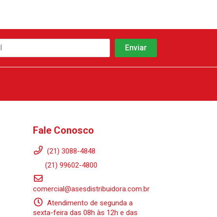
Fale Conosco
(21) 3088-4848
(21) 99602-4800
comercial@asesdistribuidora.com.br
Atendimento de segunda a
sexta-feira das 08h às 12h e das