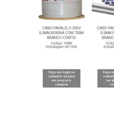
PARALELO 300V
CABO PARALELO 300V
CABO PA
 BRANCO BOBINA
0,5MM BOBINA COM 700M
0,5MM 
M COBRECOM
BRANCO CORFIO
BRANC
digo: 14340
Código: 10083
Códig
alagem: MT1
Embalagem: MT1200
Embal
 seu login ou
Faça seu login ou
Faça se
astre-se para
cadastre-se para
cadast
er preços e
ver preços e
ver 
comprar
comprar
co