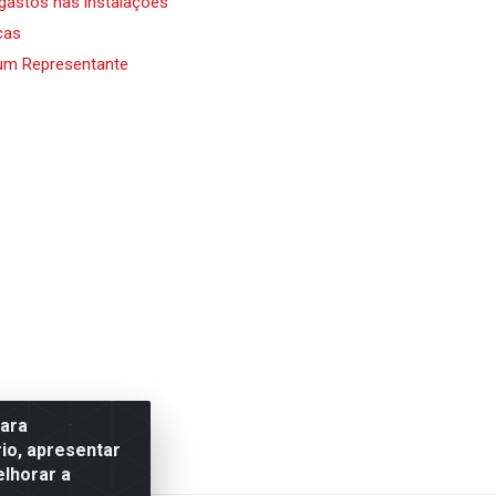
 gastos nas instalações
cas
um Representante
para
io, apresentar
elhorar a