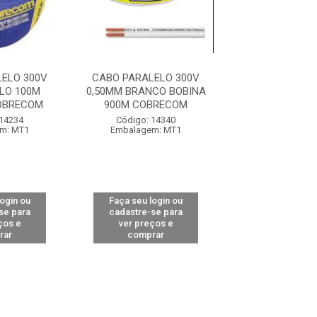
ELO 300V
CABO PARALELO 300V
CABO PARALEL
LO 100M
0,50MM BRANCO BOBINA
0,5MM BOBINA 
OBRECOM
900M COBRECOM
BRANCO CO
 14234
Código: 14340
Código: 10
m: MT1
Embalagem: MT1
Embalagem: M
login ou
Faça seu login ou
Faça seu log
se para
cadastre-se para
cadastre-se 
ços e
ver preços e
ver preços
rar
comprar
comprar