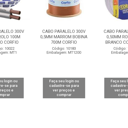
RALELO 300V
CABO PARALELO 300V
CABO PARAL
ROLO 100M
0,5MM MARROM BOBINA
0,50MM RO
O CORFIO
700M CORFIO
BRANCO C
o: 10022
Código: 10183
Código:
agem: MT1
Embalagem: MT1200
Embalage
u login ou
Faça seu login ou
Faça seu 
re-se para
cadastre-se para
cadastre-
preços e
ver preços e
ver pre
mprar
comprar
comp