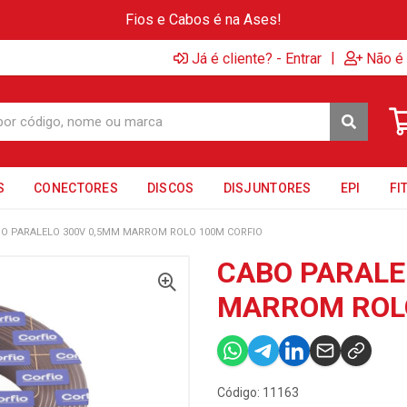
Fios e Cabos é na Ases!
|
Já é cliente? - Entrar
Não é 
S
CONECTORES
DISCOS
DISJUNTORES
EPI
FI
O PARALELO 300V 0,5MM MARROM ROLO 100M CORFIO
CABO PARALE
MARROM ROLO
Código: 11163