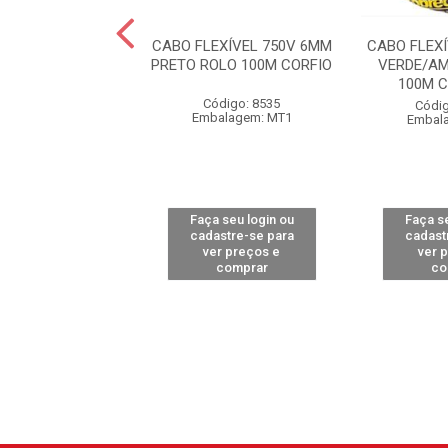
EXÍVEL 750V 6MM
CABO FLEXÍVEL 750V 6MM
CABO FLEX
LO 100M CORFIO
PRETO ROLO 100M CORFIO
VERDE/AM
100M 
ódigo: 8531
Código: 8535
Códig
alagem: MT1
Embalagem: MT1
Embal
 seu login ou
Faça seu login ou
Faça se
astre-se para
cadastre-se para
cadast
er preços e
ver preços e
ver 
comprar
comprar
co