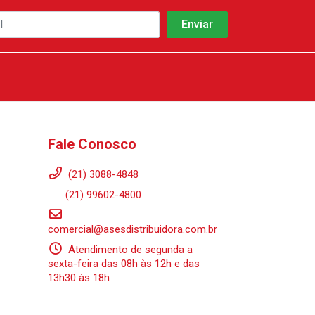
Fale Conosco
(21) 3088-4848
(21) 99602-4800
comercial@asesdistribuidora.com.br
Atendimento de segunda a
sexta-feira das 08h às 12h e das
13h30 às 18h