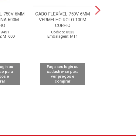
L 750V 6MM
CABO FLEXÍVEL 750V 6MM
CABO FLEXÍVEL 
INA 600M
VERMELHO ROLO 100M
AZUL ROLO 100
IO
CORFIO
Código: 85
 9451
Código: 8533
Embalagem:
: MT600
Embalagem: MT1
login ou
Faça seu login ou
Faça seu log
se para
cadastre-se para
cadastre-se 
ços e
ver preços e
ver preços
rar
comprar
comprar