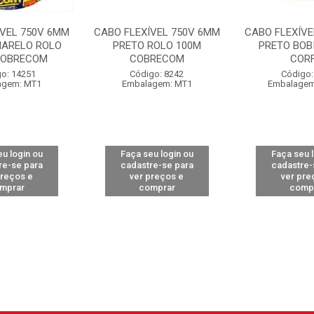
ÍVEL 750V 6MM
CABO FLEXÍVEL 750V 6MM
CABO FLEXÍVE
ARELO ROLO
PRETO ROLO 100M
PRETO BOB
COBRECOM
COBRECOM
CORF
o: 14251
Código: 8242
Código:
agem: MT1
Embalagem: MT1
Embalagem
u login ou
Faça seu login ou
Faça seu 
re-se para
cadastre-se para
cadastre-
preços e
ver preços e
ver pre
mprar
comprar
comp