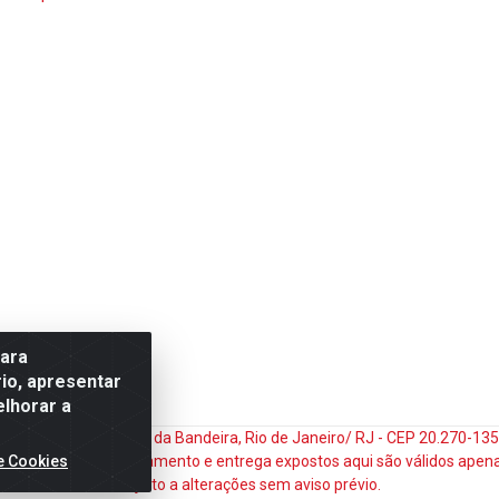
para
io, apresentar
elhorar a
do Matoso, 132 - Praça da Bandeira, Rio de Janeiro/ RJ - CEP 20.270-1
e Cookies
ços e prazos de pagamento e entrega expostos aqui são válidos apena
sujeito a alterações sem aviso prévio.