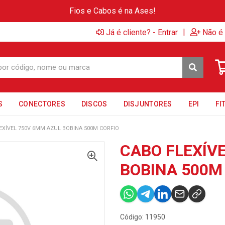
Fios e Cabos é na Ases!
|
Já é cliente? - Entrar
Não é 
S
CONECTORES
DISCOS
DISJUNTORES
EPI
FI
EXÍVEL 750V 6MM AZUL BOBINA 500M CORFIO
CABO FLEXÍV
BOBINA 500M
Código: 11950