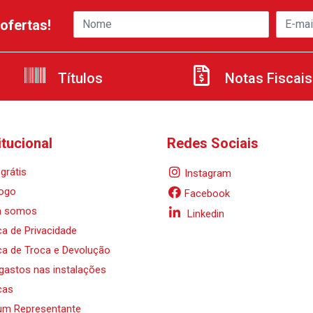
ofertas!
Títulos
Notas Fiscais
itucional
Redes Sociais
grátis
Instagram
ogo
Facebook
 somos
Linkedin
ica de Privacidade
ica de Troca e Devolução
 gastos nas instalações
cas
um Representante