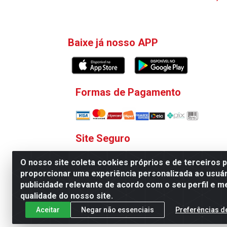
Baixe já nosso APP
Formas de Pagamento
Site Seguro
O nosso site coleta cookies próprios e de terceiros 
proporcionar uma experiência personalizada ao usuár
publicidade relevante de acordo com o seu perfil e m
qualidade do nosso site.
V. C. Ferragens LTDA - Rua 
Aceitar
Negar não essenciais
Preferências d
Todas as regras de promoções, descontos, pre