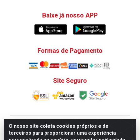
Baixe já nosso APP
Formas de Pagamento
Site Seguro
V. C. Ferragens LTDA - Rua do Matoso, 132 - Praça da
O nosso site coleta cookies próprios e de
Bandeira, Rio de Janeiro/ RJ - CEP 20.270-135 - CNPJ
terceiros para proporcionar uma experiência
12.324.723/0001-25
personalizada ao usuário, apresentar publicidade