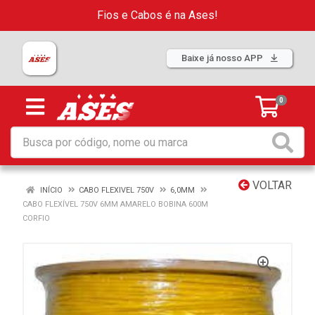
Fios e Cabos é na Ases!
Baixe já nosso APP
0
VOLTAR
INÍCIO
CABO FLEXIVEL 750V
6,0MM
CABO FLEXÍVEL 750V 6MM AMARELO BOBINA 600M
CORFIO